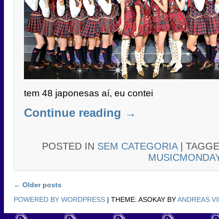
tem 48 japonesas aí, eu contei
Continue reading
→
POSTED IN
SEM CATEGORIA
|
TAGG
MUSICMONDA
Post navigation
←
Older posts
POWERED BY WORDPRESS
|
THEME: ASOKAY BY
ANDREAS V