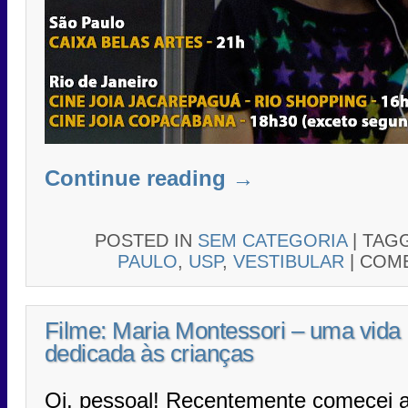
Continue reading
→
POSTED IN
SEM CATEGORIA
|
TAG
PAULO
,
USP
,
VESTIBULAR
|
COME
Filme: Maria Montessori – uma vida
dedicada às crianças
Oi, pessoal! Recentemente comecei 