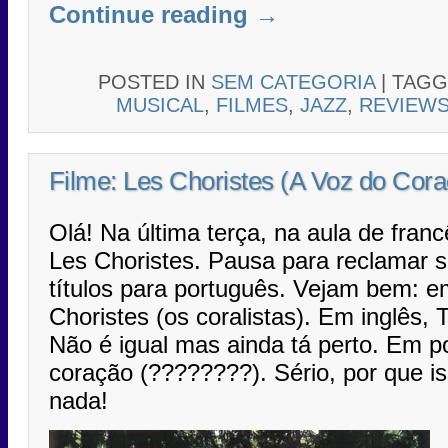
Continue reading
→
POSTED IN
SEM CATEGORIA
|
TAG
MUSICAL
,
FILMES
,
JAZZ
,
REVIEW
Filme: Les Choristes (A Voz do Cor
Olá! Na última terça, na aula de franc
Les Choristes. Pausa para reclamar s
títulos para português. Vejam bem: e
Choristes (os coralistas). Em inglês, 
Não é igual mas ainda tá perto. Em p
coração (????????). Sério, por que is
nada!