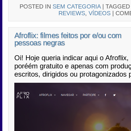
POSTED IN
SEM CATEGORIA
|
TAGGE
REVIEWS
,
VÍDEOS
|
COME
Afroflix: filmes feitos por e/ou com
pessoas negras
Oi! Hoje queria indicar aqui o Afroflix,
poréém gratuito e apenas com produç
escritos, dirigidos ou protagonizados