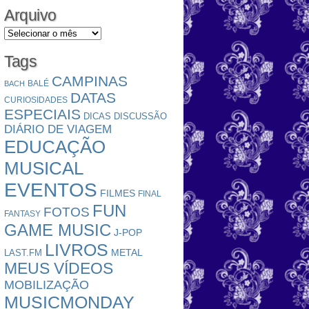
Arquivo
Arquivo
Tags
CAMPINAS
BALÉ
BACH
DATAS
CURIOSIDADES
ESPECIAIS
DICAS
DISCUSSÃO
DIÁRIO DE VIAGEM
EDUCAÇÃO
MUSICAL
EVENTOS
FILMES
FINAL
FUN
FOTOS
FANTASY
GAME MUSIC
J-POP
LIVROS
METAL
LAST.FM
MEUS VÍDEOS
MOBILIZAÇÃO
MUSICMONDAY