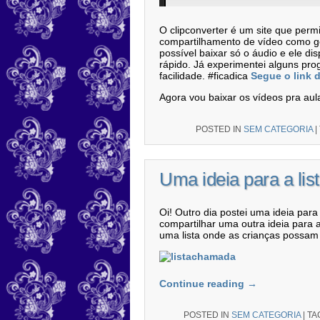
O clipconverter é um site que perm
compartilhamento de vídeo como go
possível baixar só o áudio e ele di
rápido. Já experimentei alguns pro
facilidade. #ficadica
Segue o link 
Agora vou baixar os vídeos pra au
POSTED IN
SEM CATEGORIA
|
Uma ideia para a li
Oi! Outro dia postei uma ideia par
compartilhar uma outra ideia para
uma lista onde as crianças possam 
Continue reading
→
POSTED IN
SEM CATEGORIA
|
TA