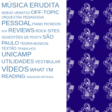
MÚSICA ERUDITA
OFF-TOPIC
NOBUO UEMATSU
PEDAGOGIA
ORQUESTRA
PESSOAL
PIANO
PICMOON
REVIEWS
SITES
ROCK
POP
SÃO
SUGESTÕES DE POSTS
PAULO
TEORIA MUSICAL
TEXTÃO
TRABALHOS
UNICAMP
UTILIDADES
VESTIBULAR
VÍDEOS
WHAT I'M
READING
YASUNORI MITSUDA