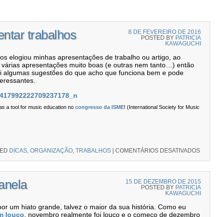
ntar trabalhos
8 DE FEVEREIRO DE 2016
POSTED BY
PATRICIA
KAWAGUCHI
nos elogiou minhas apresentações de trabalho ou artigo, ao
várias apresentações muito boas (e outras nem tanto…) então
qui algumas sugestões do que acho que funciona bem e pode
teressantes.
as a tool for music education no
congresso da ISME
! (International Society for Music
GED
DICAS
,
ORGANIZAÇÃO
,
TRABALHOS
|
COMENTÁRIOS DESATIVADOS
EM 1
anela
15 DE DEZEMBRO DE 2015
POSTED BY
PATRICIA
KAWAGUCHI
or um hiato grande, talvez o maior da sua história. Como eu
m louco
, novembro realmente foi louco e o começo de dezembro