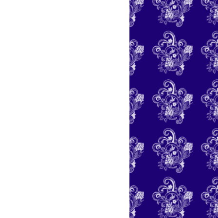
LIPCONVERTER: SALVE VÍDEOS DO YOUTUBE EM APENAS UM CLIQUE
A IDEIA PARA A LISTA DE CHAMADA