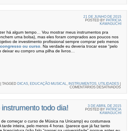
21 DE JUNHO DE 2015
POSTED BY
PATRICIA
KAWAGUCHI
fazer há algum tempo… Vou mostrar meus instrumentos pra
s enchem uma bolsa), mas eles foram comprados aos poucos nos
bjetivo de investimento profissional sempre comprar pelo menos
congresso ou curso
. Na verdade eu deveria trocar esse “pelo
 deixar eu compro uma pilha de livros…
|
TAGGED
DICAS
,
EDUCAÇÃO MUSICAL
,
INSTRUMENTOS
,
UTILIDADES
|
COMENTÁRIOS DESATIVADOS
EM M
instrumento todo dia!
3 DE ABRIL DE 2015
POSTED BY
PATRICIA
KAWAGUCHI
es de começar o curso de Música na Unicamp) eu costumava
 tarde inteira, pelo menos 4 horas. (parece que já faz tanto
licenciatura (não falo “passei na universidade” porque antes eu