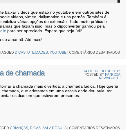
ite baixar vídeos que estāo no youtube e em outros sites de
ogle videos, vimeo, dailymotion e uns pornôs. Também é
sponibiliza várias opçōes de extensāo. Tudo muito prático e
gramas que faziam isso, mas o clipconverter ganhou pela
dele
para ser apreciado. Espero que seja útil!
la de amanhã. Até mais!
TAGGED
DICAS
,
UTILIDADES
,
YOUTUBE
|
COMENTÁRIOS DESATIVADOS
EM C
sta de chamada
14 DE JULHO DE 2015
POSTED BY
PATRICIA
KAWAGUCHI
a tornar a chamada mais divertida: a chamada lúdica. Hoje queria
 a chamada, que adotamos em uma escola onde dou aula: ter
pintar os dias em que estiverem presentes.
GGED
CRIANÇAS
,
DICAS
,
SALA DE AULA
|
COMENTÁRIOS DESATIVADOS
EM UM