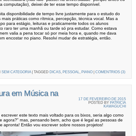
da computação), deixei de ter esse tempo disponível.
ita disponibilidade de tempo livre justamente para o estudo do
s mais práticas como rítmica, percepção, técnica vocal. Mas a
po para estágio, leituras e praticamente todos os alunos
to raro ter uma manhã ou tarde só pra estudar. Como estava
nem valia a pena tocar só por meia hora e, quando me dava
em encostar no piano. Resolvi mudar de estratégia, então.
N
SEM CATEGORIA
|
TAGGED
DICAS
,
PESSOAL
,
PIANO
|
COMENTRIOS (3)
atura em Música na
17 DE FEVEREIRO DE 2015
POSTED BY
PATRICIA
KAWAGUCHI
 escrever este texto mais voltado para os bixos, seria algo como
, e agora?” mas, pensando bem, acho que é legal as pessoas de
 apronta! Então vou escrever sobre nossos projetos!