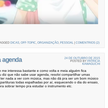
AGGED
DICAS
,
OFF-TOPIC
,
ORGANIZAÇÃO
,
PESSOAL
|
COMENTRIOS (2)
a agenda
24 DE OUTUBRO DE 2015
POSTED BY
PATRICIA
KAWAGUCHI
 me interessa bastante e como volta e meia alguém fica
diz que não sabe usar agenda, resolvi compartilhar umas
ão ter nada a ver com música, mas não dá pra ser um bom músico
artituras todas espalhadas por aí, esquecendo o dia do ensaio,
pra sobrar tempo pra estudar o instrumento etc.