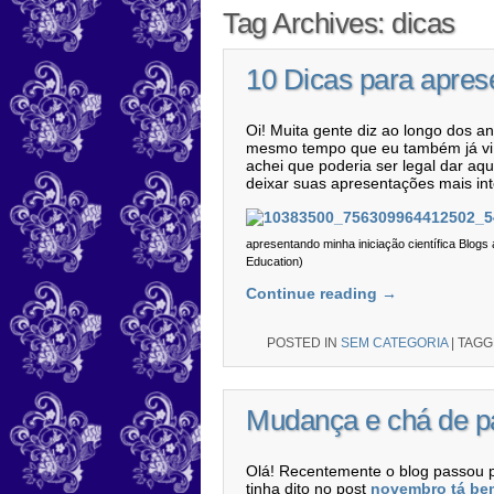
Tag Archives:
dicas
10 Dicas para aprese
Oi! Muita gente diz ao longo dos a
mesmo tempo que eu também já vi 
achei que poderia ser legal dar a
deixar suas apresentações mais in
apresentando minha iniciação científica Blogs 
Education)
Continue reading
→
POSTED IN
SEM CATEGORIA
|
TAG
Mudança e chá de p
Olá! Recentemente o blog passou p
tinha dito no post
novembro tá be