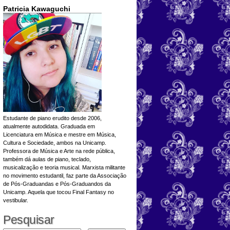
Patricia Kawaguchi
Estudante de piano erudito desde 2006,
atualmente autodidata. Graduada em
Licenciatura em Música e mestre em Música,
Cultura e Sociedade, ambos na Unicamp.
Professora de Música e Arte na rede pública,
também dá aulas de piano, teclado,
0 DICAS PARA APRESENTAR TRABALHOS
musicalização e teoria musical. Marxista militante
no movimento estudantil, faz parte da Associação
de Pós-Graduandas e Pós-Graduandos da
Unicamp. Aquela que tocou Final Fantasy no
vestibular.
Pesquisar