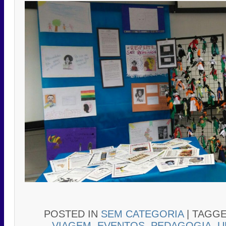
POSTED IN
SEM CATEGORIA
|
TAGG
VIAGEM
,
EVENTOS
,
PEDAGOGIA
,
U