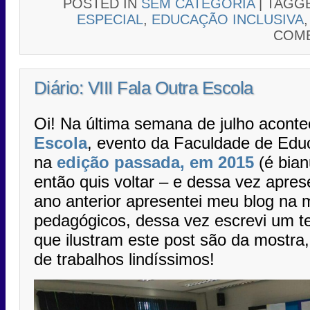
POSTED IN
SEM CATEGORIA
|
TAGG
ESPECIAL
,
EDUCAÇÃO INCLUSIVA
COME
Diário: VIII Fala Outra Escola
Oi! Na última semana de julho acont
Escola
, evento da Faculdade de Edu
na
edição passada, em 2015
(é bian
então quis voltar – e dessa vez apres
ano anterior apresentei meu blog na 
pedagógicos, dessa vez escrevi um t
que ilustram este post são da mostra
de trabalhos lindíssimos!