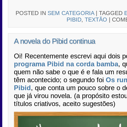
POSTED IN
SEM CATEGORIA
|
TAGGED
PIBID
,
TEXTÃO
|
COME
A novela do Pibid continua
Oi! Recentemente escrevi aqui dois p
programa Pibid na corda bamba
, 
quem não sabe o que é e fala um res
têm acontecido; o segundo foi
Os rum
Pibid
, que conta um pouco sobre o de
que já virou novela. (a propósito esto
títulos criativos, aceito sugestões)