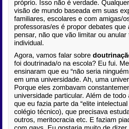
próprio. Isso não é verdade. Qualqu
visão de mundo baseada em suas expe
familiares, escolares e com amigas/os
professoras/es é propor debates que
pensar, não que vão limitar ou anula
individual.
Agora, vamos falar sobre
doutrinaçã
foi doutrinada/o na escola? Eu fui. 
ensinaram que eu “não seria ningué
em uma universidade. Ah, uma univers
Porque eles zombavam constantemen
universidade particular. Além de todo
que eu fazia parte da “elite intelectual
colégio técnico), que precisava estud
outros, meritocracia etc. E faziam pi
com gays. Eu gostaria muito de dize