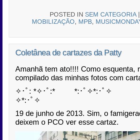
POSTED IN
SEM CATEGORIA
MOBILIZAÇÃO
,
MPB
,
MUSICMONDA
Coletânea de cartazes da Patty
Amanhã tem ato!!!! Como esquenta, r
compilado das minhas fotos com carta
✧･ﾟ: *✧･ﾟ:* *:･ﾟ✧*:･ﾟ✧ ✧
✧*:･ﾟ✧
19 de junho de 2013. Sim, o famiger
deixem o PCO ver esse cartaz.