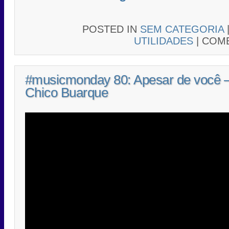
POSTED IN
SEM CATEGORIA
UTILIDADES
|
COME
#musicmonday 80: Apesar de você 
Chico Buarque