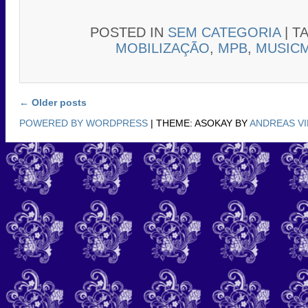
POSTED IN
SEM CATEGORIA
|
T
MOBILIZAÇÃO
,
MPB
,
MUSIC
Post navigation
←
Older posts
POWERED BY WORDPRESS
|
THEME: ASOKAY BY
ANDREAS V