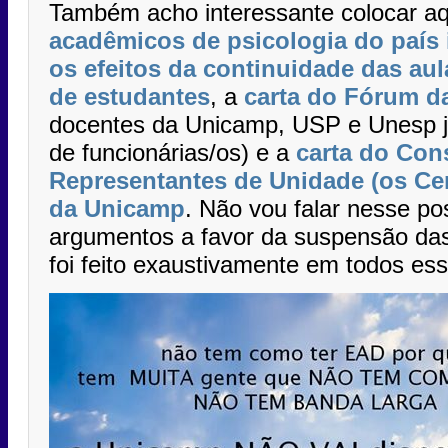
Também acho interessante colocar a
acadêmicos de psicologia do país 
os efeitos da continuidade das au
de estudantes
, a
carta do Fórum d
docentes da Unicamp, USP e Unesp j
de funcionárias/os) e a
carta do Con
Representantes de Unidade (os Ce
da Unicamp
. Não vou falar nesse po
argumentos a favor da suspensão das
foi feito exaustivamente em todos ess