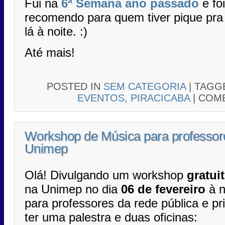
Fui na
6ª Semana ano passado
e fo
recomendo para quem tiver pique pr
lá à noite. :)
Até mais!
POSTED IN
SEM CATEGORIA
|
TAGG
EVENTOS
,
PIRACICABA
|
COME
Workshop de Música para professor
Unimep
Olá! Divulgando um workshop
gratui
na Unimep no dia
06 de fevereiro
à n
para professores da rede pública e pr
ter uma palestra e duas oficinas: