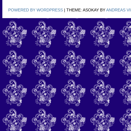
POWERED BY WORDPRESS
|
THEME: ASOKAY BY
ANDREAS V