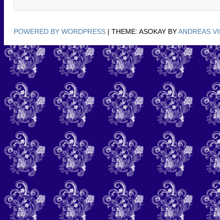
POWERED BY WORDPRESS
|
THEME: ASOKAY BY
ANDREAS V