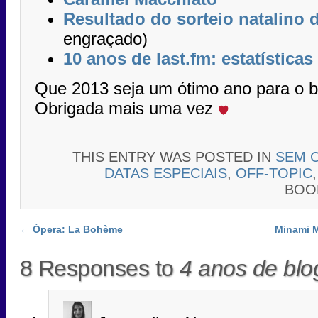
Resultado do sorteio natalino d
engraçado)
10 anos de last.fm: estatística
Que 2013 seja um ótimo ano para o b
Obrigada mais uma vez
THIS ENTRY WAS POSTED IN
SEM 
DATAS ESPECIAIS
,
OFF-TOPIC
BOO
Post navigation
←
Ópera: La Bohème
Minami M
8 Responses to
4 anos de blog